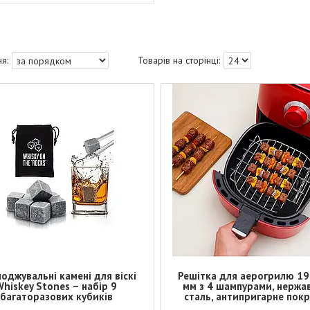
оджувальні камені для віскі
Решітка для аерогрилю 1
Whiskey Stones – набір 9
мм з 4 шампурами, нержа
багаторазових кубиків
сталь, антипригарне пок