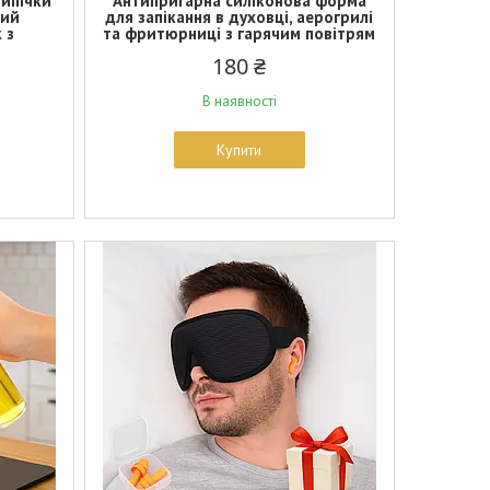
випічки
Антипригарна силіконова форма
вий
для запікання в духовці, аерогрилі
 з
та фритюрниці з гарячим повітрям
180 ₴
В наявності
Купити