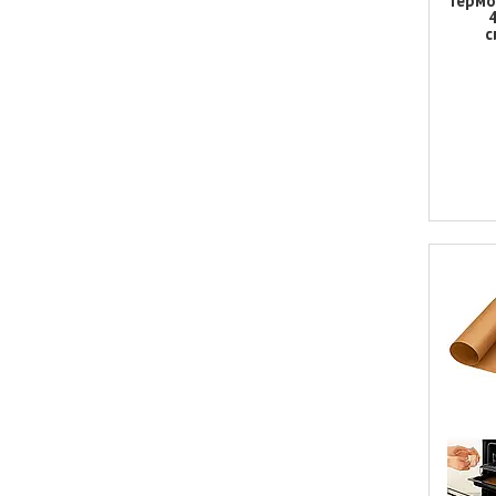
Термо
с