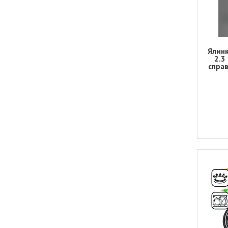
Ялинк
2.3
справ