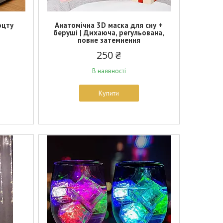
оцту
Анатомічна 3D маска для сну +
беруші | Дихаюча, регульована,
повне затемнення
250 ₴
В наявності
Купити