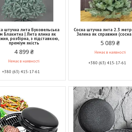
а штучна лита Буковельська
Сосна штучна лита 2.3 метра
 м Блакитна | Лита ялина як
Зелена як справжня (сосна
жня, розбірна, з підставкою,
5 089 ₴
преміум якість
4 899 ₴
Немає в наявності
Немає в наявності
+380 (63) 415-17-61
+380 (63) 415-17-61