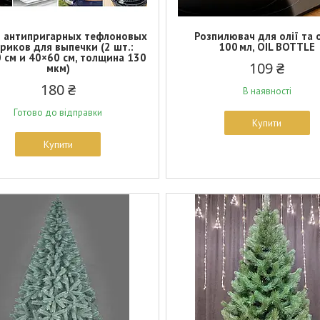
 антипригарных тефлоновых
Розпилювач для олії та 
риков для выпечки (2 шт.:
100 мл, OIL BOTTLE
 см и 40×60 см, толщина 130
109 ₴
мкм)
180 ₴
В наявності
Готово до відправки
Купити
Купити