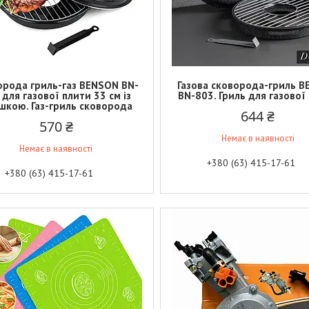
орода гриль-газ BENSON BN-
Газова сковорода-гриль 
 для газової плити 33 см із
BN-803. Гриль для газової
шкою. Газ-гриль сковорода
644 ₴
570 ₴
Немає в наявності
Немає в наявності
+380 (63) 415-17-61
+380 (63) 415-17-61